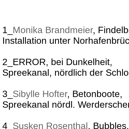
1_
Monika Brandmeier
, Findelb
Installation unter Norhafenbrü
2_ERROR, bei Dunkelheit,
Spreekanal, nördlich der Schl
3_
Sibylle Hofter
, Betonboote,
Spreekanal nördl. Werdersche
4_
Susken Rosenthal
, Bubbles