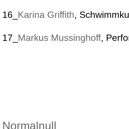
16_
Karina Griffith
, Schwimmku
17_
Markus Mussinghoff
, Perf
Normalnull