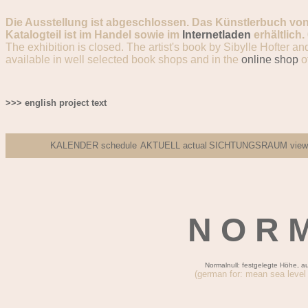
Die Ausstellung ist abgeschlossen. Das Künstlerbuch von
Katalogteil ist im Handel sowie im
Internetladen
erhältlich.
The exhibition is closed. The artist's book by Sibylle Hofter a
available in well selected book shops and in the
online shop
o
>>> english project text
.
KALENDER schedule
AKTUELL
actual
SICHTUNGSRAUM viewi
N O R M
Normalnull: festgelegte Höhe, 
(german for: mean sea level 