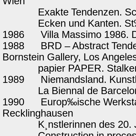
Wien
Exakte Tendenzen. Sch
Ecken und Kanten. St
1986
Villa Massimo 1986. 
1988
BRD – Abstract Tende
Bornstein Gallery, Los Angele
papier PAPER. Stalker
1989
Niemandsland. Kunst
La Biennal de Barcelo
1990
Europ‰ische Werkstat
Recklinghausen
K¸nstlerinnen des 20
Construction in proce