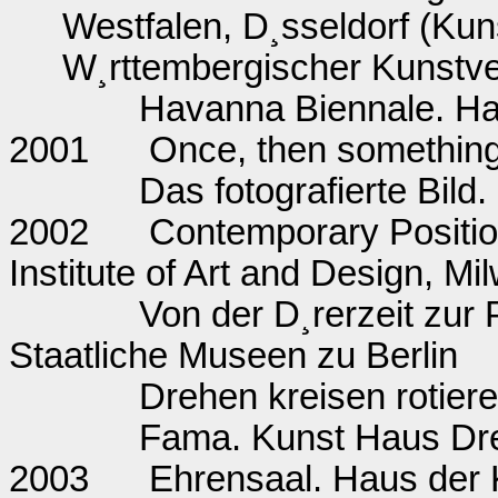
Westfalen, D¸sseldorf (K
W¸rttembergischer Kunstver
Havanna Biennale. H
2001
Once, then something
Das fotografierte Bi
2002
Contemporary Positi
Institute of Art and Design, Mi
Von der D¸rerzeit zur
Staatliche Museen zu Berlin
Drehen kreisen rotiere
Fama. Kunst Haus Dr
2003
Ehrensaal. Haus der