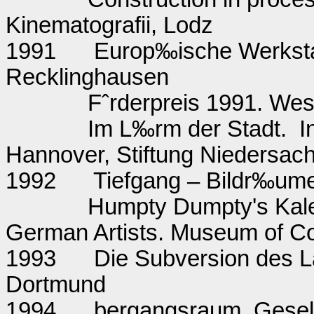
Kinematografii, Lodz
1991
Europ‰ische Werksta
Recklinghausen
Fˆrderpreis 1991. Wes
Im L‰rm der Stadt.
I
Hannover, Stiftung Niedersac
1992
Tiefgang – Bildr‰um
Humpty Dumpty's Kale
German Artists. Museum of C
1993
Die Subversion des 
Dortmund
1994
bergangsraum. Gesell