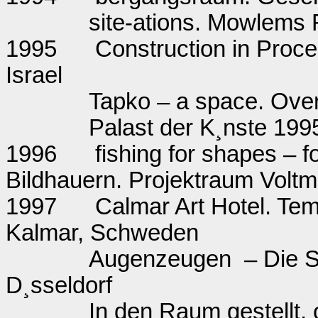
site-ations. Mowlems F
1995
Construction in Proc
Israel
Tapko – a space. Ov
Palast der K¸nste 1995
1996
fishing for shapes – f
Bildhauern. Projektraum Voltm
1997
Calmar Art Hotel. Te
Kalmar, Schweden
Augenzeugen
– Die 
D¸sseldorf
In den Raum gestellt, 