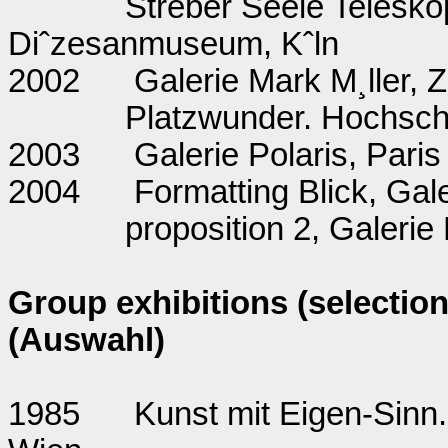
Streber Seele Telesko
Diˆzesanmuseum, Kˆln
2002
Galerie Mark M¸ller, Z
Platzwunder. Hochschu
2003
Galerie Polaris, Paris
2004
Formatting Blick, Gale
proposition 2, Galerie 
Group exhibitions (selectio
(Auswahl)
1985
Kunst mit Eigen-Sinn