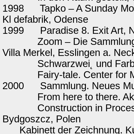
1998
Tapko – A Sunday Mor
Kl defabrik, Odense
1999
Paradise 8. Exit Art,
Zoom – Die Sammlung 
Villa Merkel, Esslingen a. Nec
Schwarzwei˛ und Fa
Fairy-tale. Center for
2000
Sammlung. Neues Mu
From here to there. Ak
Construction in Process
Bydgoszcz, Polen
Kabinett der Zeichnung. Ku