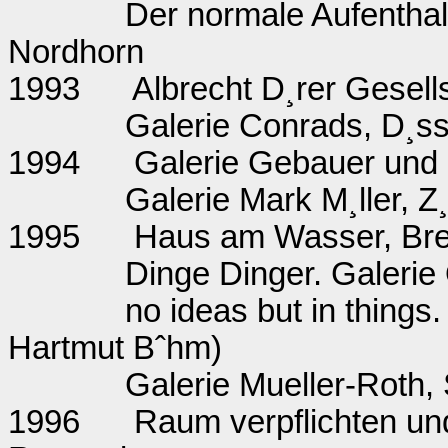
Der normale Aufenthal
Nordhorn
1993
Albrecht D¸rer Gesell
Galerie Conrads, D¸ss
1994
Galerie Gebauer und G
Galerie Mark M¸ller, Z¸
1995
Haus am Wasser, Br
Dinge Dinger. Galerie
no ideas but in thing
Hartmut Bˆhm)
Galerie Mueller-Roth, 
1996
Raum verpflichten und