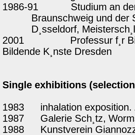
1986-91
Studium an der
Braunschweig und der 
D¸sseldorf, Meistersch¸
2001
Professur f¸r 
Bildende K¸nste Dresden
Single exhibitions (selectio
1983
inhalation exposition
1987
Galerie Sch¸tz, Worm
1988
Kunstverein Giannozz