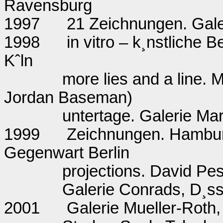
Ravensburg
1997
21 Zeichnungen. Gale
1998
in vitro – k¸nstliche
Kˆln
more lies and a line. 
Jordan Baseman)
untertage. Galerie Mark
1999
Zeichnungen. Hambur
Gegenwart Berlin
projections. David Pes
Galerie Conrads, D¸ss
2001
Galerie Mueller-Roth, 